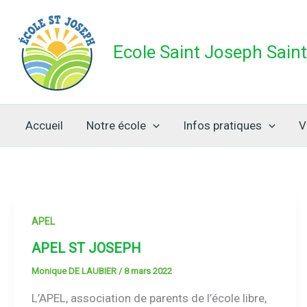
Aller
au
contenu
Ecole Saint Joseph Sain
Accueil
Notre école
Infos pratiques
V
APEL
APEL ST JOSEPH
Monique DE LAUBIER
/
8 mars 2022
L’APEL, association de parents de l’école libre,